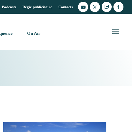
Podcasts
Régie publicitaire
Contacts
EMIX)
THIS SONG IS DEDICATED TO MY DEAR DAD, I LOVE 
menu
e
quence
On Air