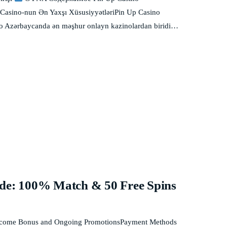
Mahorais ya zamane
WITH JESSIE BLACK
Casino-nun Ən Yaxşı XüsusiyyətləriPin Up Casino
3:00 PM - 6:00 PM
 Azərbaycanda ən məşhur onlayn kazinolardan biridir.
noya qoşula bilərsiniz. Pin up giriş üçün sizə yalnız
LA TRADITIONS LOCALES
-up casino giriş prosesi çox asandır. Siz pinap saytına
WITH SEBASTIAN TROY
yyatdan sonra sizə müxtəlif […]
3:00 PM - 6:00 PM
Flash Infos
WITH MALIKA
6:00 PM - 6:15 PM
de: 100% Match & 50 Free Spins
nWelcome Bonus and Ongoing PromotionsPayment Methods