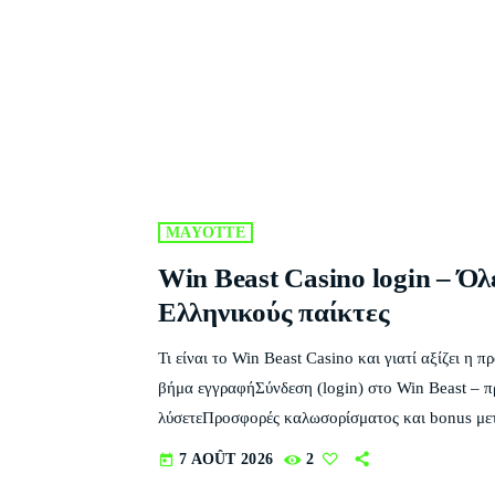
A Practical Guide for Australian Players Wanted 
Verification First thing you do […]
MAYOTTE
Win Beast Casino login – Όλ
Ελληνικούς παίκτες
Τι είναι το Win Beast Casino και γιατί αξίζει 
βήμα εγγραφήΣύνδεση (login) στο Win Beast – 
λύσετεΠροσφορές καλωσορίσματος και bonus μετά
να ξέρετεΑσφάλεια, επαλήθευση ταυτότητας (KY
7 AOÛT 2026
2
today
Πώς να συνδεθείτε και να ξεκινήσετε να παίζετε 