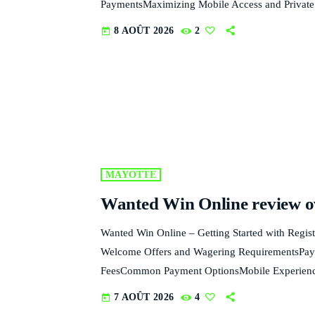
PaymentsMaximizing Mobile Access and Private
& InteractionSafety, Support, and Community G
8 AOÛT 2026
2
today
Guide to Navigating Popular OnlyFans Understan
States, the rise of popular OnlyFans creators refl
that feels both personal and premium. […]
MAYOTTE
Wanted Win Online review ov
Wanted Win Online – Getting Started with Regis
Welcome Offers and Wagering RequirementsPay
FeesCommon Payment OptionsMobile Experience 
Licensing and Responsible GamblingSports Bett
7 AOÛT 2026
4
today
Finding the Right PlatformTips for Optimising