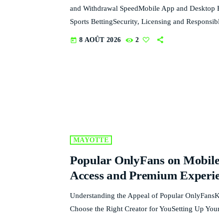
and Withdrawal SpeedMobile App and Desktop E
Sports BettingSecurity, Licensing and Respons
Verdict: Should Canadian Players Try Greyeagle
8 AOÛT 2026
2
today
Canadian Players If you’ve just heard the name 
YouTube recommendation, you’re probably wonder
through the […]
MAYOTTE
Popular OnlyFans on Mobile
Access and Premium Experi
Understanding the Appeal of Popular OnlyFans
Choose the Right Creator for YouSetting Up Yo