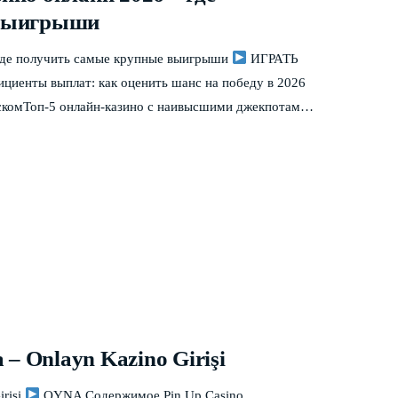
clo
 выигрыши
Mahorais ya zamane
PROGRAMMES À VENIR
With Jessie Black
 где получить самые крупные выигрыши
ИГРАТЬ
Mahorais ya zamane
циенты выплат: как оценить шанс на победу в 2026
For every Show page the timetable is auomatically generated from the
WITH JESSIE BLACK
schedule, and you can set automatic carousels of Podcasts, Articles and
искомТоп‑5 онлайн‑казино с наивысшими джекпотами
3:00 PM - 6:00 PM
Charts by simply choosing a category. Curabitur id lacus felis. Sed justo
лан использования бонусов, стратегий и турниров
mauris, auctor eget tellus nec, pellentesque varius mauris. Sed eu congue
рекомендуем начать с Pura Gaming: в этом казино
nulla, et tincidunt justo. Aliquam semper faucibus odio id varius.
LA TRADITIONS LOCALES
Suspendisse varius laoreet sodales.
 достигнет 7 000 000 рублей, а первые выигрыши
WITH SEBASTIAN TROY
3:00 PM - 6:00 PM
 […]
Flash Infos
WITH MALIKA
6:00 PM - 6:15 PM
UPCOMING SHOWS
 – Onlayn Kazino Girişi
irişi
OYNA Содержимое Pin Up Casino