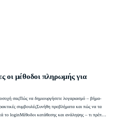
Win Online – Getting Started with Registration and
ες οι μέθοδοι πληρωμής για
η προσοχή σαςΠώς να δημιουργήσετε λογαριασμό – βήμα-
πρακτικές συμβουλέςΣυνήθη προβλήματα και πώς να τα
 το loginΜέθοδοι κατάθεσης και ανάληψης – τι πρέπει
C) και υπεύθυνο τζόγο Οδηγός Win Beast Casino Login:
Το Win Beast Casino έχει κερδίσει φήμη στην Ελλάδα