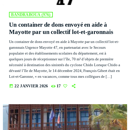
La Matinale du Week End
PRESENTED BY MARIKA LOVE
7:15 AM - 10:00 AM
BANDRABOUA (976)
Un container de dons envoyé en aide à
Flash Infos
Mayotte par un collectif lot-et-garonnais
WITH MALIKA
12:00 PM - 12:15 PM
Un container de dons envoyé en aide à Mayotte par un collectif lot-et-
garonnais Urgence Mayotte 47, en partenariat avec le Secours
Mahorais ya zamane
populaire et des établissements scolaires du département, est à
WITH JESSIE BLACK
quelques jours de réceptionner sur l’île, 70 m³ d’objets de première
3:00 PM - 6:00 PM
nécessité à destination des sinistrés du cyclone Chido Lorsque Chido a
dévasté l’île de Mayotte, le 14 décembre 2024, François Gibert était en
Lot-et-Garonne, « en vacances, comme tous mes collègues de […]
today
22 JANVIER 2026
17