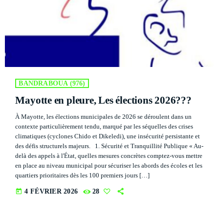
DÉDICACES
DIRECT RADIO
DIRECT TV
EVENTS
BANDRABOUA (976)
Mayotte en pleure, Les élections 2026???
FRÉQUENCE
À Mayotte, les élections municipales de 2026 se déroulent dans un
contexte particulièrement tendu, marqué par les séquelles des crises
ON AIR
climatiques (cyclones Chido et Dikeledi), une insécurité persistante et
des défis structurels majeurs. 1. Sécurité et Tranquillité Publique « Au-
delà des appels à l'État, quelles mesures concrètes comptez-vous mettre
en place au niveau municipal pour sécuriser les abords des écoles et les
EMISSIONS
quartiers prioritaires dès les 100 premiers jours […]
HORLOGE
today
4 FÉVRIER 2026
28
INFOS LOCALE