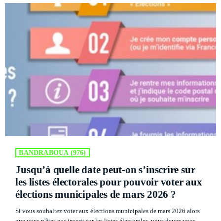
PODCASTS
RÉGIE PUBLICITAIRE
CONTACTS
ACTUELLEMENT VOUS ÉCOUTEZ
BANDRABOUA (976)
Jusqu’à quelle date peut-on s’inscrire sur
TRAVEL
les listes électorales pour pouvoir voter aux
La Matinale du Week End
élections municipales de mars 2026 ?
more_vert
7:15 AM - 10:00 AM
Si vous souhaitez voter aux élections municipales de mars 2026 alors
que vous n'êtes pas inscrit sur les listes électorales, vous devez vous