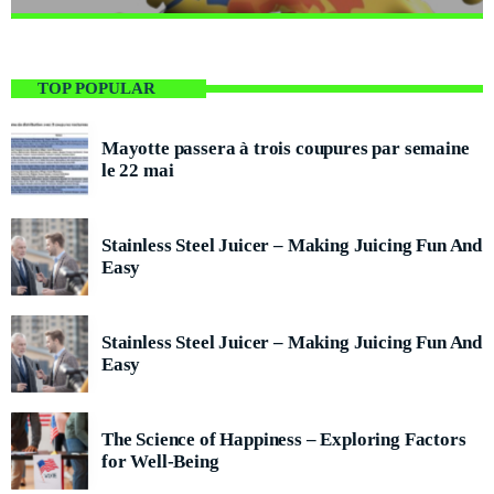
close
La Matinale du Week End
Presented by Marika Love
TOP POPULAR
For every Show page the timetable is auomatically generated from the
schedule, and you can set automatic carousels of Podcasts, Articles and
Mayotte passera à trois coupures par semaine
Charts by simply choosing a category. Curabitur id lacus felis. Sed
le 22 mai
justo mauris, auctor eget tellus nec, pellentesque varius mauris. Sed eu
congue nulla, et tincidunt justo. Aliquam semper faucibus odio id
varius. Suspendisse varius laoreet sodales.
Stainless Steel Juicer – Making Juicing Fun And
Easy
Stainless Steel Juicer – Making Juicing Fun And
Easy
The Science of Happiness – Exploring Factors
for Well-Being