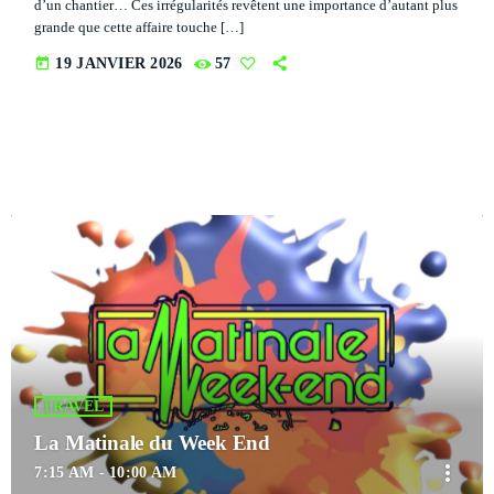
d’un chantier… Ces irrégularités revêtent une importance d’autant plus
grande que cette affaire touche […]
today
19 JANVIER 2026
57
TRAVEL
La Matinale du Week End
more_vert
7:15 AM - 10:00 AM