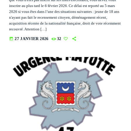
inscrire au plus tard le 6 février 2026. Ce délai est reporté au 5 mars
La Matinale du Week End
close
2026 si vous êtes dans l’une des situations suivantes : jeune de 18 ans
Presented by Marika Love
n'ayant pas fait le recensement citoyen, déménagement récent,
PROGRAMMES À VENIR
acquisition récente de la nationalité française, droit de vote récemment
For every Show page the timetable is auomatically generated
recouvré. Attention […]
from the schedule, and you can set automatic carousels of
La Matinale du Week End
today
27 JANVIER 2026
32
Podcasts, Articles and Charts by simply choosing a category.
PRESENTED BY MARIKA LOVE
7:15 AM - 10:00 AM
Curabitur id lacus felis. Sed justo mauris, auctor eget tellus nec,
pellentesque varius mauris. Sed eu congue nulla, et tincidunt
justo. Aliquam semper faucibus odio id varius. Suspendisse
Flash Infos
varius laoreet sodales.
WITH MALIKA
12:00 PM - 12:15 PM
Mahorais ya zamane
WITH JESSIE BLACK
3:00 PM - 6:00 PM
UPCOMING SHOWS