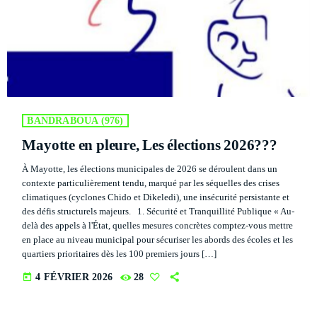
DÉDICACES
DIRECT RADIO
DIRECT TV
EVENTS
BANDRABOUA (976)
Mayotte en pleure, Les élections 2026???
FRÉQUENCE
À Mayotte, les élections municipales de 2026 se déroulent dans un
contexte particulièrement tendu, marqué par les séquelles des crises
ON AIR
climatiques (cyclones Chido et Dikeledi), une insécurité persistante et
des défis structurels majeurs. 1. Sécurité et Tranquillité Publique « Au-
delà des appels à l'État, quelles mesures concrètes comptez-vous mettre
en place au niveau municipal pour sécuriser les abords des écoles et les
EMISSIONS
quartiers prioritaires dès les 100 premiers jours […]
HORLOGE
today
4 FÉVRIER 2026
28
INFOS LOCALE