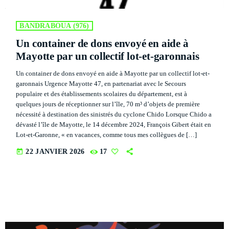
Flash Infos
WITH MALIKA
7:00 AM - 7:15 AM
BANDRABOUA (976)
Un container de dons envoyé en aide à
La Matinale du Week End
Mayotte par un collectif lot-et-garonnais
PRESENTED BY MARIKA LOVE
7:15 AM - 10:00 AM
Un container de dons envoyé en aide à Mayotte par un collectif lot-et-
garonnais Urgence Mayotte 47, en partenariat avec le Secours
Flash Infos
populaire et des établissements scolaires du département, est à
WITH MALIKA
quelques jours de réceptionner sur l’île, 70 m³ d’objets de première
12:00 PM - 12:15 PM
nécessité à destination des sinistrés du cyclone Chido Lorsque Chido a
dévasté l’île de Mayotte, le 14 décembre 2024, François Gibert était en
Lot-et-Garonne, « en vacances, comme tous mes collègues de […]
today
22 JANVIER 2026
17