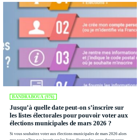
PODCASTS
RÉGIE PUBLICITAIRE
CONTACTS
ACTUELLEMENT VOUS ÉCOUTEZ
BANDRABOUA (976)
Jusqu’à quelle date peut-on s’inscrire sur
POLITICS
les listes électorales pour pouvoir voter aux
Flash Infos
élections municipales de mars 2026 ?
more_vert
7:00 AM - 7:15 AM
Si vous souhaitez voter aux élections municipales de mars 2026 alors
que vous n'êtes pas inscrit sur les listes électorales, vous devez vous