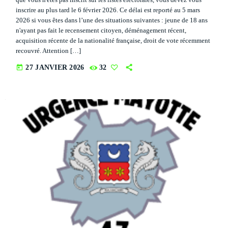
inscrire au plus tard le 6 février 2026. Ce délai est reporté au 5 mars
Flash Infos
close
2026 si vous êtes dans l’une des situations suivantes : jeune de 18 ans
With Malika
n'ayant pas fait le recensement citoyen, déménagement récent,
PROGRAMMES À VENIR
acquisition récente de la nationalité française, droit de vote récemment
For every Show page the timetable is auomatically generated
recouvré. Attention […]
from the schedule, and you can set automatic carousels of
Flash Infos
today
27 JANVIER 2026
32
Podcasts, Articles and Charts by simply choosing a category.
WITH MALIKA
7:00 AM - 7:15 AM
Curabitur id lacus felis. Sed justo mauris, auctor eget tellus nec,
pellentesque varius mauris. Sed eu congue nulla, et tincidunt
justo. Aliquam semper faucibus odio id varius. Suspendisse
La Matinale du Week End
varius laoreet sodales.
PRESENTED BY MARIKA LOVE
7:15 AM - 10:00 AM
Flash Infos
WITH MALIKA
12:00 PM - 12:15 PM
UPCOMING SHOWS