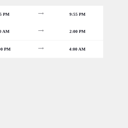
trending_flat
15 PM
9:55 PM
trending_flat
30 AM
2:00 PM
trending_flat
00 PM
4:00 AM