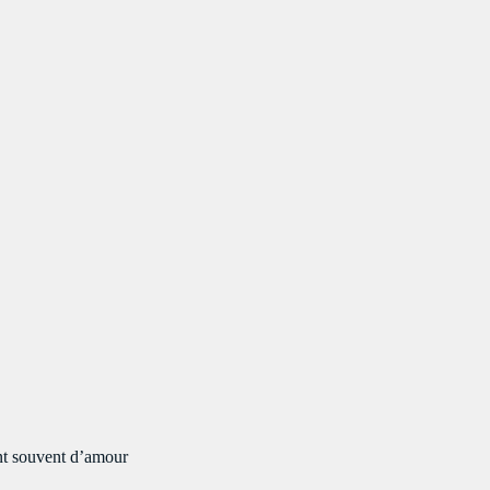
se
ent souvent d’amour