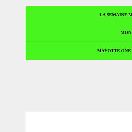
V
LA SEMAINE 
V
MON
P
P
MAYOTTE ONE
S
S
S
E
E