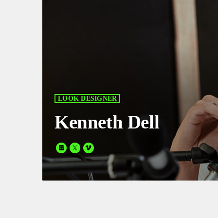
LOOK DESIGNER
Kenneth Dell
Donec ullamcorper consequat pharetra. Etiam et tincidu
ante, feugiat eu enim.