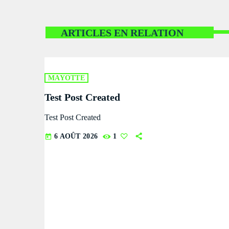
ARTICLES EN RELATION
MAYOTTE
Test Post Created
Test Post Created
6 AOÛT 2026
1
today