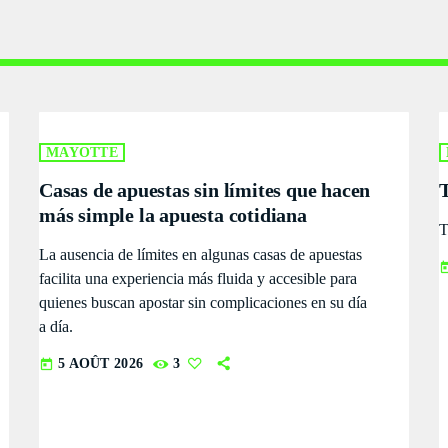
Welcome To Mayotte
WITH CINDY AND BRANDON
7:15 AM - 10:00 AM
La Matinale
MONDAY AND FRIDAY AT 23:00
10:00 AM - 12:00 PM
MAYOTTE
Casas de apuestas sin límites que hacen
T
Flash Infos
más simple la apuesta cotidiana
WITH MALIKA
T
12:00 PM - 12:15 PM
La ausencia de límites en algunas casas de apuestas
tod
facilita una experiencia más fluida y accesible para
quienes buscan apostar sin complicaciones en su día
a día.
5 AOÛT 2026
3
today