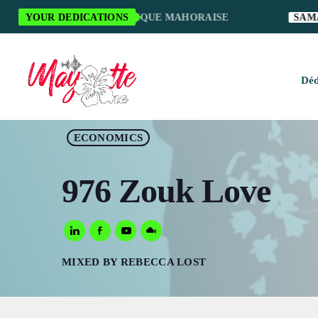
CI POUR LA MUSIQUE MAHORAISE
YOUR DEDICATIONS
SAMANTHA S.
Déd
H
ECONOMICS
M
976 Zouk Love
M
M
MIXED BY REBECCA LOST
O
S