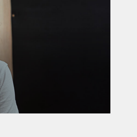
dui, at auctor arcu eros at nulla. Phasellus lacus