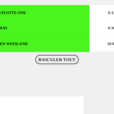
IDEOS
MAYOTTE ONE
6:
IDEOS
DAY
9:
ROMOTE
ROMOTE
 EN WEEK-END
10:
PEAKERS
BASCULER TOUT
PEAKERS
CHEDULE
keyboard_arrow_down
PISODES
DIRECT RADIO MAYOTTE ONE
PISODES
PODCAST 01