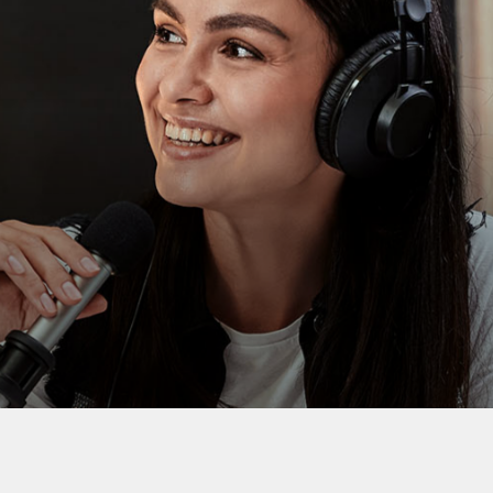
nt neque. Sed molestie, sem id tincidunt malesuada, sapien leo tristique 