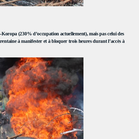
PEAKERS
MAYOTTE EN IMAGE
PODCAST 02
ACTUELLEMENT VOUS ÉCOUTEZ
Koropa (230% d’occupation actuellement), mais pas celui des
 trentaine à manifester et à bloquer trois heures durant l’accès à
TRAVEL
La Matinale du Week End
more_vert
7:15 AM - 10:00 AM