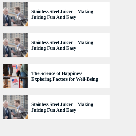
lacus felis. Sed justo mauris, auctor eget tellus nec,
Stainless Steel Juicer – Making
pellentesque varius mauris. Sed eu congue nulla, et
Juicing Fun And Easy
tincidunt justo. Aliquam semper faucibus odio id
varius. Suspendisse varius laoreet sodales.
Stainless Steel Juicer – Making
Juicing Fun And Easy
The Science of Happiness –
Exploring Factors for Well-Being
Stainless Steel Juicer – Making
Juicing Fun And Easy