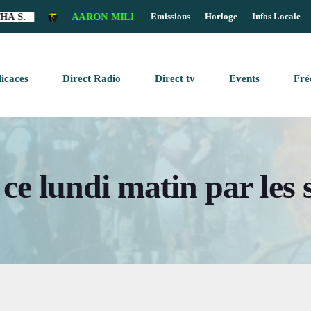
Emissions
Horloge
Infos Locale
AARON MILLS - SECRET CONSPIRANCY (LIAN JULY REMI
clos
icaces
Direct Radio
Direct tv
Events
Fré
OME PAGE
keyboard_arrow_down
AGAZINE
ce lundi matin par les 
BLOG SIDEBAR
AGAZINE
BLOG SIDEBAR
AGAZINE
N AIR
CHEDULE