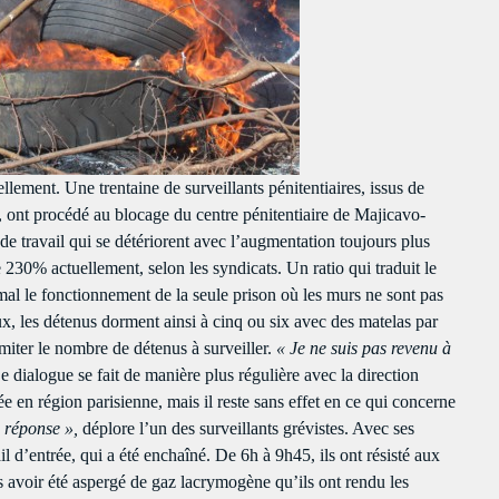
clo
La Matinale du Week End
PROGRAMMES À VENIR
Presented by Marika Love
La Matinale du Week End
For every Show page the timetable is auomatically generated from the
PRESENTED BY MARIKA LOVE
schedule, and you can set automatic carousels of Podcasts, Articles and
7:15 AM - 10:00 AM
Charts by simply choosing a category. Curabitur id lacus felis. Sed justo
mauris, auctor eget tellus nec, pellentesque varius mauris. Sed eu congue
lement. Une trentaine de surveillants pénitentiaires, issus de
nulla, et tincidunt justo. Aliquam semper faucibus odio id varius.
Flash Infos
, ont procédé au blocage du centre pénitentiaire de Majicavo-
Suspendisse varius laoreet sodales.
WITH MALIKA
de travail qui se détériorent avec l’augmentation toujours plus
12:00 PM - 12:15 PM
230% actuellement, selon les syndicats. Un ratio qui traduit le
mal le fonctionnement de la seule prison où les murs ne sont pas
 les détenus dorment ainsi à cinq ou six avec des matelas par
Mahorais ya zamane
WITH JESSIE BLACK
imiter le nombre de détenus à surveiller.
« Je ne suis pas revenu à
3:00 PM - 6:00 PM
 dialogue se fait de manière plus régulière avec la direction
e en région parisienne, mais il reste sans effet en ce qui concerne
 réponse »,
déplore l’un des surveillants grévistes. Avec ses
UPCOMING SHOWS
il d’entrée, qui a été enchaîné. De 6h à 9h45, ils ont résisté aux
s avoir été aspergé de gaz lacrymogène qu’ils ont rendu les