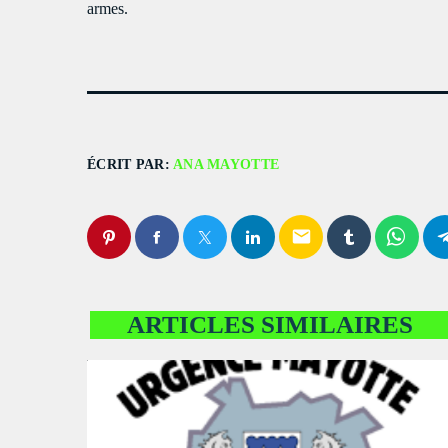
armes.
ÉCRIT PAR:
ANA MAYOTTE
email
ARTICLES SIMILAIRES