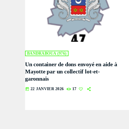
BANDRABOUA (976)
Un container de dons envoyé en aide à
Mayotte par un collectif lot-et-
garonnais
22 JANVIER 2026
17
today