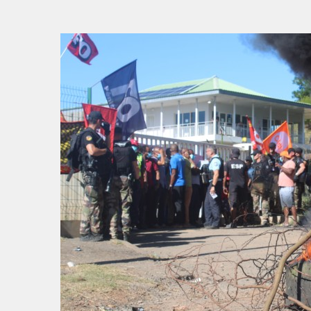
V
V
P
P
S
S
S
E
E