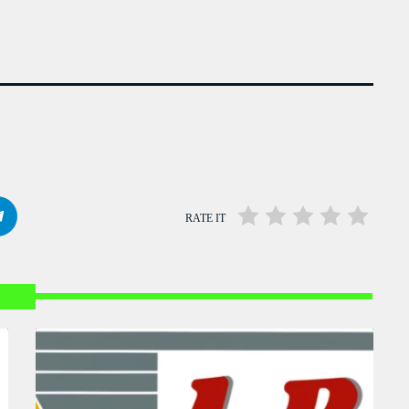
La Matinale du Week End
PRESENTED BY MARIKA LOVE
7:15 AM - 10:00 AM
Flash Infos
WITH MALIKA
12:00 PM - 12:15 PM
Mahorais ya zamane
WITH JESSIE BLACK
RATE IT
3:00 PM - 6:00 PM