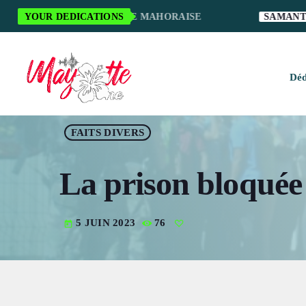
POUR LA MUSIQUE MAHORAISE
YOUR DEDICATIONS
SAMANTHA S.
Déd
H
FAITS DIVERS
M
La prison bloquée 
M
M
5 JUIN 2023
76
today
O
S