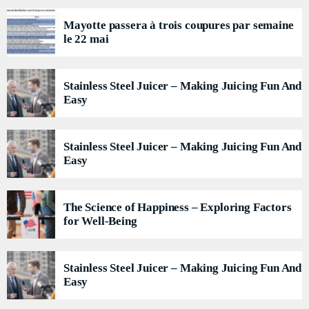
For every Show page the timetable is auomatically generated from the
schedule, and you can set automatic carousels of Podcasts, Articles and
Mayotte passera à trois coupures par semaine
Charts by simply choosing a category. Curabitur id lacus felis. Sed
le 22 mai
justo mauris, auctor eget tellus nec, pellentesque varius mauris. Sed eu
congue nulla, et tincidunt justo. Aliquam semper faucibus odio id
varius. Suspendisse varius laoreet sodales.
Stainless Steel Juicer – Making Juicing Fun And
Easy
Stainless Steel Juicer – Making Juicing Fun And
Easy
The Science of Happiness – Exploring Factors
for Well-Being
Stainless Steel Juicer – Making Juicing Fun And
Easy