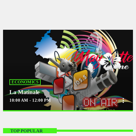
ECONOMICS
La Matinale
more_vert
10:00 AM - 12:00 PM
close
La Matinale
Monday and Friday at 23:00
TOP POPULAR