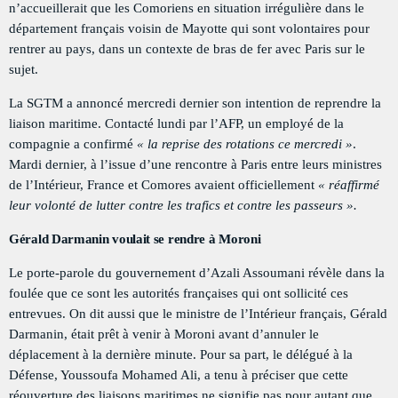
n’accueillerait que les Comoriens en situation irrégulière dans le
PODCASTS
département français voisin de Mayotte qui sont volontaires pour
rentrer au pays, dans un contexte de bras de fer avec Paris sur le
RÉGIE PUBLICITAIRE
sujet.
CONTACTS
La SGTM a annoncé mercredi dernier son intention de reprendre la
liaison maritime. Contacté lundi par l’AFP, un employé de la
compagnie a confirmé
« la reprise des rotations ce mercredi »
.
ACTUELLEMENT VOUS ÉCOUTEZ
Mardi dernier, à l’issue d’une rencontre à Paris entre leurs ministres
de l’Intérieur, France et Comores avaient officiellement
« réaffirmé
leur volonté de lutter contre les trafics et contre les passeurs ».
Gérald Darmanin voulait se rendre à Moroni
Le porte-parole du gouvernement d’Azali Assoumani révèle dans la
foulée que ce sont les autorités françaises qui ont sollicité ces
entrevues. On dit aussi que le ministre de l’Intérieur français, Gérald
ECONOMICS
Darmanin, était prêt à venir à Moroni avant d’annuler le
La Matinale
déplacement à la dernière minute. Pour sa part, le délégué à la
more_vert
10:00 AM - 12:00 PM
Défense, Youssoufa Mohamed Ali, a tenu à préciser que cette
réouverture des liaisons maritimes ne signifie pas pour autant que