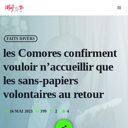
menu
close
play_arrow
ECOUTER MAYOTTE ONE DANCE
FAITS DIVERS
les Comores confirment
play_arrow
ECOUTER MAYOTTE ONE
vouloir n’accueillir que
play_arrow
RADIO MACHAKA
les sans-papiers
play_arrow
DEMO RADIO CHANNEL
volontaires au retour
play_arrow
DEMO RADIO CHANNEL
16 MAI 2023
399
2
4
today
email