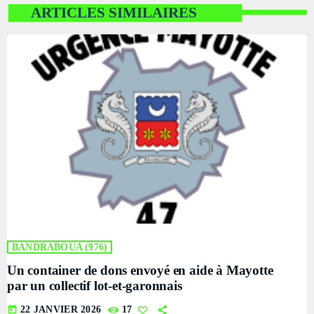
La Matinale
ARTICLES SIMILAIRES
MONDAY AND FRIDAY AT 23:00
10:00 AM - 12:00 PM
Flash Infos
WITH MALIKA
12:00 PM - 12:15 PM
Micro trottoir
DJ SMASH WILL MAKE YOU MOVE
12:15 PM - 3:00 PM
BANDRABOUA (976)
Un container de dons envoyé en aide à Mayotte
par un collectif lot-et-garonnais
today
22 JANVIER 2026
17