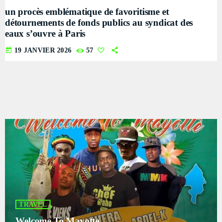
un procès emblématique de favoritisme et
détournements de fonds publics au syndicat des
eaux s’ouvre à Paris
today
19 JANVIER 2026
57
TRAVEL
Welcome To Mayotte