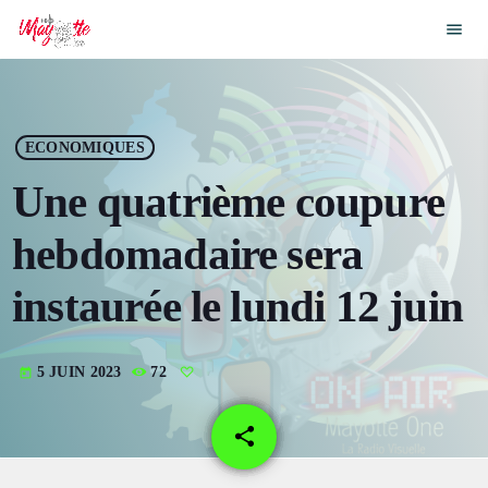
menu
close
play_arrow
ECOUTER MAYOTTE ONE DANCE
ECONOMIQUES
Une quatrième coupure
play_arrow
ECOUTER MAYOTTE ONE
hebdomadaire sera
play_arrow
RADIO MACHAKA
instaurée le lundi 12 juin
play_arrow
DEMO RADIO CHANNEL
5 JUIN 2023
72
today
play_arrow
DEMO RADIO CHANNEL
share
email