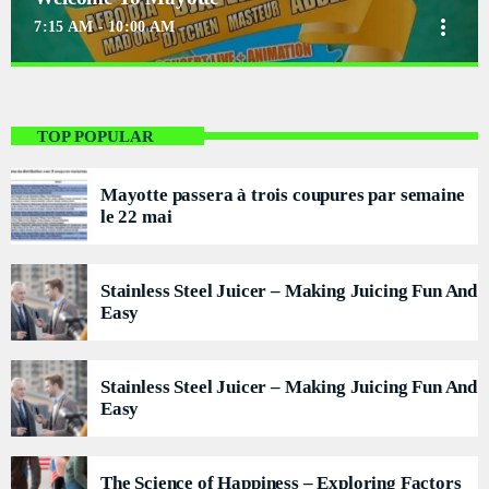
more_vert
7:15 AM - 10:00 AM
close
Welcome To Mayotte
With Cindy and Brandon
TOP POPULAR
For every Show page the timetable is auomatically generated from the
schedule, and you can set automatic carousels of Podcasts, Articles and
Mayotte passera à trois coupures par semaine
Charts by simply choosing a category. Curabitur id lacus felis. Sed
le 22 mai
justo mauris, auctor eget tellus nec, pellentesque varius mauris. Sed eu
congue nulla, et tincidunt justo. Aliquam semper faucibus odio id
varius. Suspendisse varius laoreet sodales.
Stainless Steel Juicer – Making Juicing Fun And
Easy
Stainless Steel Juicer – Making Juicing Fun And
Easy
The Science of Happiness – Exploring Factors