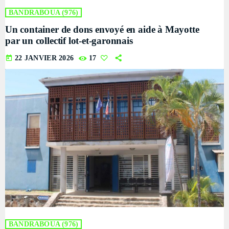
BANDRABOUA (976)
Un container de dons envoyé en aide à Mayotte
par un collectif lot-et-garonnais
today
22 JANVIER 2026
17
BANDRABOUA (976)