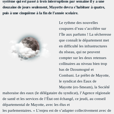
système qui est passé à trois interruptions par semaine
il y a une
PODCASTS
douzaine de jours seulement,
Mayotte
devra
s’habituer à quatre,
puis à une cinquième à la fin de l’année scolaire.
RÉGIE PUBLICITAIRE
Le rythme des nouvelles
CONTACTS
coupures d’eau s’accélère sur
l’île aux parfums !
La sécheresse
que connaît le département met
ACTUELLEMENT VOUS ÉCOUTEZ
en difficulté les infrastructures
du réseau, qui ne peuvent
compter sur les deux retenues
collinaires au niveau bien trop
bas de Dzoumogné et
Combani.
Le préfet
de Mayotte,
le syndicat des
Eaux de
Mayotte
(ex-Smeam)
, la
Société
TRAVEL
mahoraise des eaux (le délégataire du syndicat)
, l’A
gence régionale
Welcome To Mayotte
de santé et
les services de l’État ont échangé
,
ce jeudi
, au conseil
départemental de Mayotte,
avec les élus et
more_vert
7:15 AM - 10:00 AM
les
parlementaires.
«
L’enjeu est de s’adapter collectivement avec de