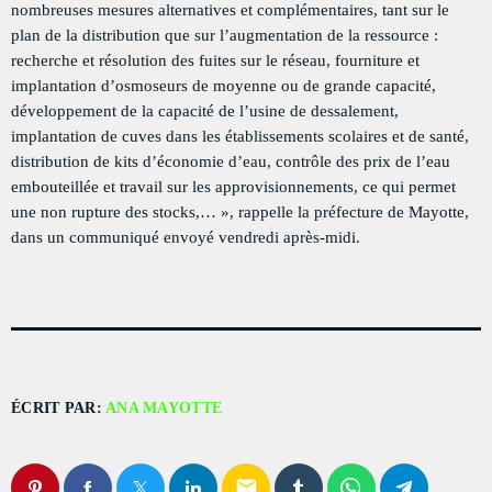
nombreuses mesures alternatives et complémentaires, tant sur le
Welcome To Mayotte
close
plan de la distribution que sur l’augmentation de la ressource :
With Cindy and Brandon
recherche et résolution des fuites sur le réseau, fourniture et
PROGRAMMES À VENIR
implantation d’osmoseurs de moyenne ou de grande capacité,
For every Show page the timetable is auomatically generated
développement de la capacité de l’usine de d
ess
alement,
from the schedule, and you can set automatic carousels of
Welcome To Mayotte
implantation de cuves dans les établissements scolaires et de santé,
Podcasts, Articles and Charts by simply choosing a category.
WITH CINDY AND BRANDON
distribution de kits d’économie d’eau, contrôle des prix de l’eau
7:15 AM - 10:00 AM
Curabitur id lacus felis. Sed justo mauris, auctor eget tellus nec,
embouteillée et travail sur les approvisionnements, ce qui permet
pellentesque varius mauris. Sed eu congue nulla, et tincidunt
une non rupture des stocks,…
»,
rappelle la préfecture de Mayotte,
justo. Aliquam semper faucibus odio id varius. Suspendisse
La Matinale
dans un communiqué envoyé vendredi après-midi.
varius laoreet sodales.
MONDAY AND FRIDAY AT 23:00
10:00 AM - 12:00 PM
Flash Infos
WITH MALIKA
12:00 PM - 12:15 PM
ÉCRIT PAR:
ANA MAYOTTE
UPCOMING SHOWS
email