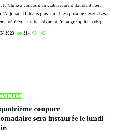
 la Chine a construit un établissement flambant neuf
e d’Anjouan. Huit ans plus tard, il est presque désert. Les
s préfèrent se faire soigner à l’étranger, quitte à risquer
 pour rejoindre l’île de Mayotte. Les murs ont perdu leur
IN 2023
214
 blanche immaculée. Pourtant, l’établissement est
neuf et il n’y a guère de passage. L’hôpital de Bambao,
e d’Anjouan, marche au ralenti. Financé par la […]
OMIQUES
quatrième coupure
omadaire sera instaurée le lundi
uin