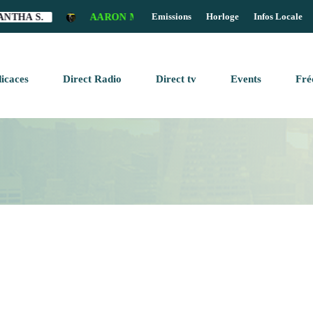
Emissions
Horloge
Infos Locale
.
AARON MILLS - SECRET CONSPIRANCY (LIAN JULY 
clos
icaces
Direct Radio
Direct tv
Events
Fré
OME PAGE
keyboard_arrow_down
AGAZINE
BLOG SIDEBAR
AGAZINE
BLOG SIDEBAR
AGAZINE
N AIR
CHEDULE