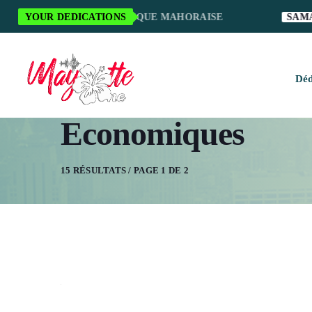
RCI POUR LA MUSIQUE MAHORAISE
YOUR DEDICATIONS
SAMANTHA S
Déd
Economiques
H
M
15 RÉSULTATS / PAGE 1 DE 2
M
M
O
S