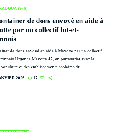
IDEOS
ABOUA (976)
ontainer de dons envoyé en aide à
IDEOS
te par un collectif lot-et-
ROMOTE
nnais
ROMOTE
ainer de dons envoyé en aide à Mayotte par un collectif
aronnais Urgence Mayotte 47, en partenariat avec le
PEAKERS
populaire et des établissements scolaires du
ent, est à quelques jours de réceptionner sur l’île,
PEAKERS
ANVIER 2026
17
objets de première nécessité à destination des sinistrés
CHEDULE
one Chido Lorsque Chido a dévasté l’île de Mayotte, le
mbre 2024, François Gibert était en Lot-et-Garonne,
keyboard_arrow_down
PISODES
cances, comme tous mes collègues de […]
DIRECT RADIO MAYOTTE ONE
PISODES
PODCAST 01