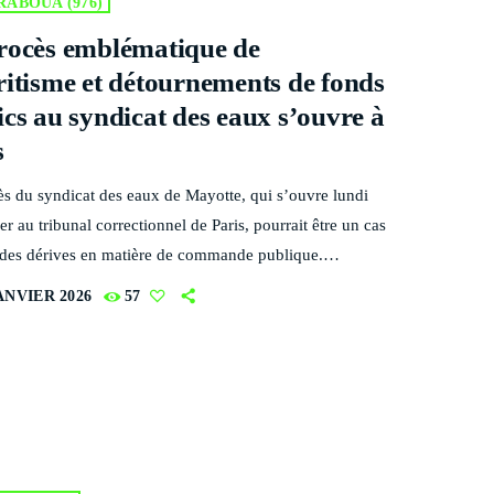
PEAKERS
ABOUA (976)
MAYOTTE EN IMAGE
rocès emblématique de
PODCAST 02
ritisme et détournements de fonds
ics au syndicat des eaux s’ouvre à
ACTUELLEMENT VOUS ÉCOUTEZ
s
ès du syndicat des eaux de Mayotte, qui s’ouvre lundi
er au tribunal correctionnel de Paris, pourrait être un cas
 des dérives en matière de commande publique.
ssonnage » de marchés pour éviter la transparence des
ANVIER 2026
57
’offres, contrats attribués sans mise en concurrence,
ses choisies pour des travaux fictifs, achat de voiture
TRAVEL
ttribution d’un chantier… Ces irrégularités revêtent une
Welcome To Mayotte
ce d’autant plus grande que cette affaire touche […]
more_vert
7:15 AM - 10:00 AM