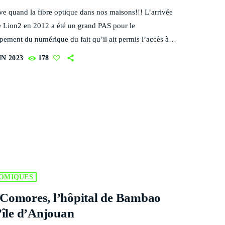
ive quand la fibre optique dans nos maisons!!! L’arrivée
e Lion2 en 2012 a été un grand PAS pour le
ement du numérique du fait qu’il ait permis l’accès à
et l’expansion du réseau mobile notamment la 3G et la
IN 2023
178
 autant, le développement des offres professionnelles et
ration des offres grand public très haut débit restent
imides. La technologie wifi fortement présente dans le
 Sud […]
OMIQUES
Comores, l’hôpital de Bambao
l’île d’Anjouan