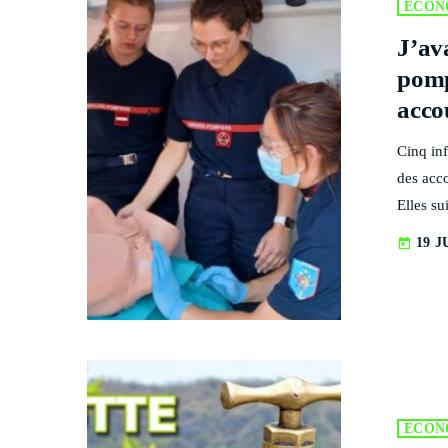
ECON
J’av
pomp
acco
Cinq inf
des acc
Elles s
volontai
19 J
today
inattend
L'ateli
Une sta
plastiqu
ECON