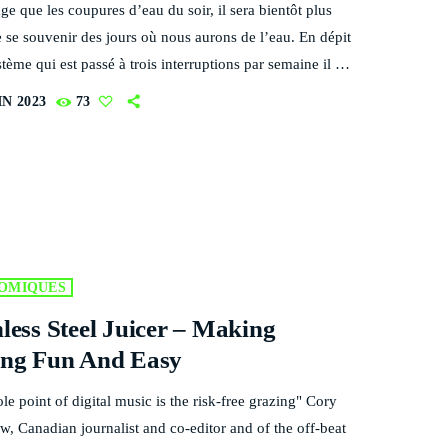
e que les coupures d’eau du soir, il sera bientôt plus
e se souvenir des jours où nous aurons de l’eau. En dépit
tème qui est passé à trois interruptions par semaine il y
ouzaine de jours seulement, Mayotte devra s’habituer à
IN 2023
73
puis à une cinquième à la fin de l’année scolaire. Le
es nouvelles coupures d’eau s’accélère sur l’île aux
 ! La sécheresse que connaît le département met en
té […]
OMIQUES
nless Steel Juicer – Making
ing Fun And Easy
e point of digital music is the risk-free grazing" Cory
, Canadian journalist and co-editor and of the off-beat