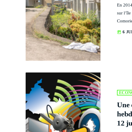
En 2014,
sur l’îl
Comorien
leur vie
6 JU
today
peinture
presque 
sur l’îl
ECON
Une 
hebd
12 j